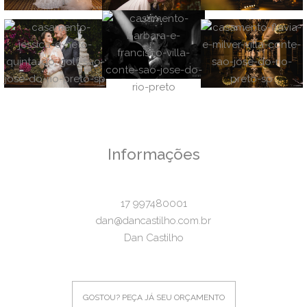
Informações
17 997480001
dan@dancastilho.com.br
Dan Castilho
GOSTOU? PEÇA JÁ SEU ORÇAMENTO