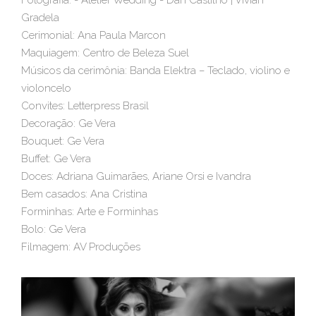
Fotografia: - Atelier Wedding - Dan Castilho | Vivian
Gradela
Cerimonial: Ana Paula Marcon
Maquiagem: Centro de Beleza Suel
Músicos da cerimônia: Banda Elektra – Teclado, violino e
violoncelo
Convites: Letterpress Brasil
Decoração: Ge Vera
Bouquet: Ge Vera
Buffet: Ge Vera
Doces: Adriana Guimarães, Ariane Orsi e Ivandra
Bem casados: Ana Cristina
Forminhas: Arte e Forminhas
Bolo: Ge Vera
Filmagem: AV Produções