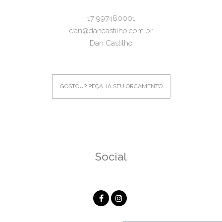
17 997480001
dan@dancastilho.com.br
Dan Castilho
GOSTOU? PEÇA JÁ SEU ORÇAMENTO
Social