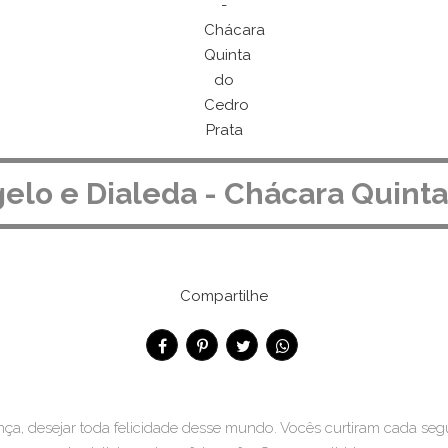
lo e Dialeda - Chácara Quinta
Compartilhe
nça, desejar toda felicidade desse mundo. Vocês curtiram cada s