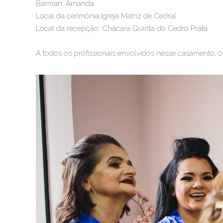
Barman: Amanda
Local da cerimônia:Igreja Matriz de Cedral
Local da recepção: Chácara Quinta do Cedro Prata
A todos os profissionais envolvidos nesse casamento, 