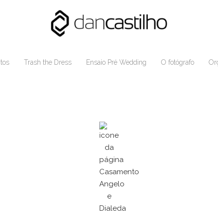
tos
Trash the Dress
Ensaio Pré Wedding
O fotógrafo
Or