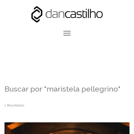
menu
Buscar por
"maristela pellegrino"
1
Resultados