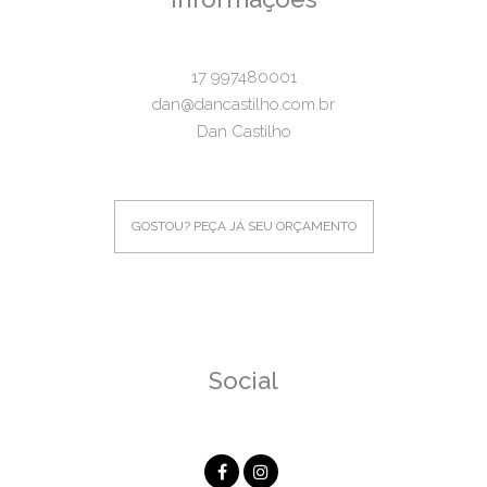
17 997480001
dan@dancastilho.com.br
Dan Castilho
GOSTOU? PEÇA JÁ SEU ORÇAMENTO
Social