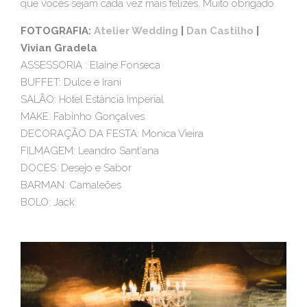
que vocês sejam cada vez mais felizes. Muito obrigado.
FOTOGRAFIA:
Atelier Wedding
|
Dan Castilho
|
Vivian Gradela
ASSESSORIA : Elaine Fonseca
BUFFET: Dulce e Irani
SALÃO: Hotel Estância Imperial
MAKE: Fabinho Gonçalves
DECORAÇÃO DA FESTA: Monica Vieira
FILMAGEM: Leandro Sant'ana
DOCES: Desejo e Sabor
BARMAN: Camaleões
BOLO: Jack